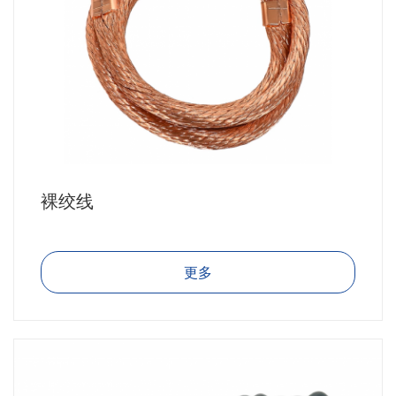
裸绞线
更多