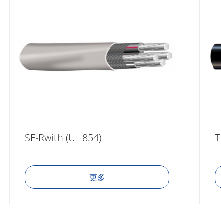
SE-Rwith (UL 854)
T
更多