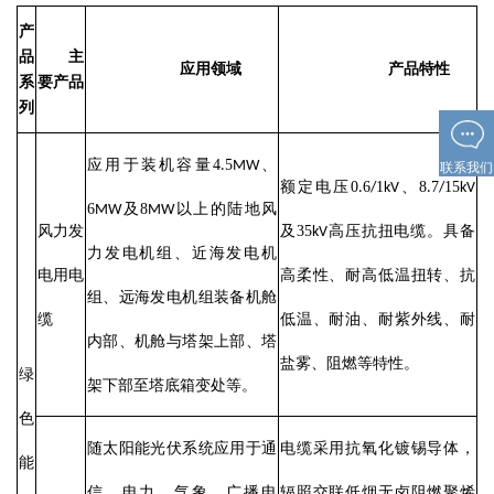
产
品
主
应用领域
产品特性
系
要产品
列
4
5
联系我们
应用于装机容量
.
MW
、
0
6
1
8
7
15
额定电压
.
/
kV
、
.
/
kV
6
8
MW
及
MW
以上的陆地风
35
风力发
及
kV
高压抗扭电缆。具备
力发电机组、近海发电机
电用电
高柔性、耐高低温扭转、抗
组、远海发电机组装备机舱
缆
低温、耐油、耐紫外线、耐
内部、机舱与塔架上部、塔
盐雾、阻燃等特性。
绿
架下部至塔底箱变处等。
色
随太阳能光伏系统应用于通
电缆采用抗氧化镀锡导体，
能
信、电力、气象、广播电
辐照交联低烟无卤阻燃聚烯