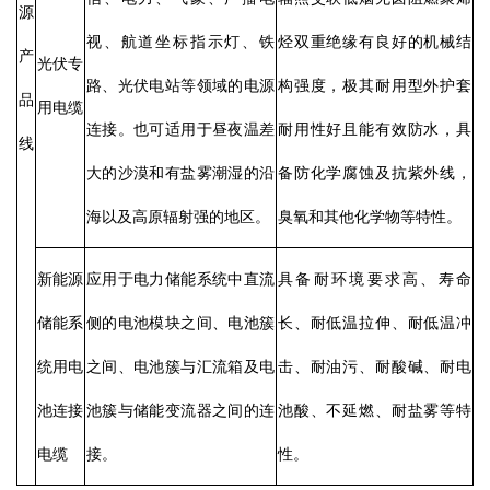
源
视、航道坐标指示灯、铁
烃双重绝缘有良好的机械结
产
光伏专
路、光伏电站等领域的电源
构强度，极其耐用型外护套
品
用电缆
连接。也可适用于昼夜温差
耐用性好且能有效防水，具
线
大的沙漠和有盐雾潮湿的沿
备防化学腐蚀及抗紫外线，
海以及高原辐射强的地区。
臭氧和其他化学物等特性。
新能源
应用于电力储能系统中直流
具备耐环境要求高、寿命
储能系
侧的电池模块之间、电池簇
长、耐低温拉伸、耐低温冲
统用电
之间、电池簇与汇流箱及电
击、耐油污、耐酸碱、耐电
池连接
池簇与储能变流器之间的连
池酸、不延燃、耐盐雾等特
电缆
接。
性。