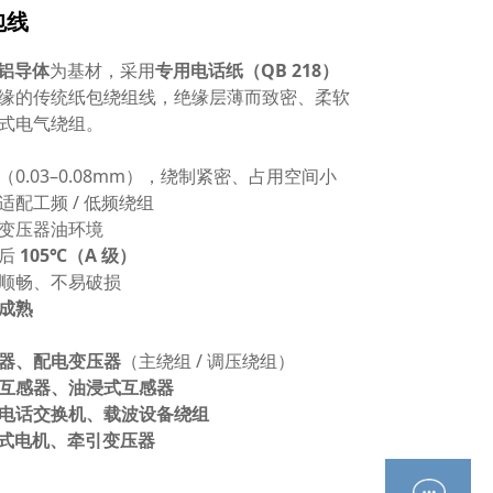
包线
、铝导体
为基材，采用
专用电话纸（QB 218）
缘的传统纸包绕组线，绝缘层薄而致密、柔软
式电气绕组。
（0.03–0.08mm），绕制紧密、占用空间小
适配工频 / 低频绕组
变压器油环境
渍后
105℃（A 级）
顺畅、不易破损
成熟
器、配电变压器
（主绕组 / 调压绕组）
互感器、油浸式互感器
电话交换机、载波设备绕组
浸式电机、牵引变压器