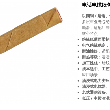
电话电缆纸
以
圆铜 / 扁铜
多层重叠绕包绝
顺滑，适配油浸
核心特点
绝缘纸薄而柔韧
电气绝缘稳定
，
耐油性好
，适配
耐热等级
：浸
加工性优
：绕线
成本适中、工艺
应用场景
油浸式电力变压
油浸式电抗器、
老式通信设备、
低压 / 中频油